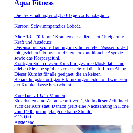
Aqua Fitness
Die Freischaltung erfolgt 30 Tage vor Kursbeginn.
Kursort: Schwimmparadies Lobeda
Alter: 18 – 70 Jahre / Krankenkassenlizensiert / Steigerung
Kraft und Ausdauer
Das anspruchsvolle Training im schultertiefen Wasser fördert
mit gezielten Übungen und Geräten konditionelle Aspekte
sowie das Körpergefühl.
Kräftigen Sie in diesem Kurs Ihre gesamte Muskulatur und
erleben Sie eine spürbar verbesserte Vitalität in Ihrem Alltag.
Dieser Kurs ist für alle geeignet, die an keinen
Behandlungsbedürftigen Erkrankungen leiden und wird von
der Krankenkasse bezuschusst.
Kursdauer: 10x45 Minuten
Sie erhalten eine Zeitgutschrift von 1,5h. In dieser Zeit findet
auch der Kurs statt. Danach greift eine Nachzahlung in Höhe
von 0,50€ pro angefangene halbe Stunde.
€
139,00
Anstehend