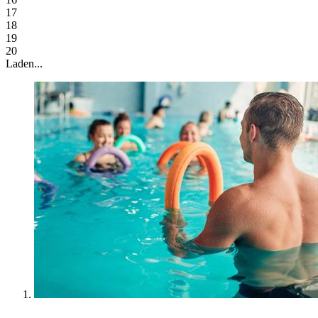
17
18
19
20
Laden...