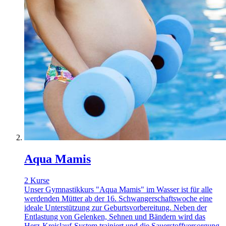
Aqua Mamis
2 Kurse
Unser Gymnastikkurs "Aqua Mamis" im Wasser ist für alle
werdenden Mütter ab der 16. Schwangerschaftswoche eine
ideale Unterstützung zur Geburtsvorbereitung. Neben der
Entlastung von Gelenken, Sehnen und Bändern wird das
Herz-Kreislauf-System trainiert und die Sauerstoffversorgung