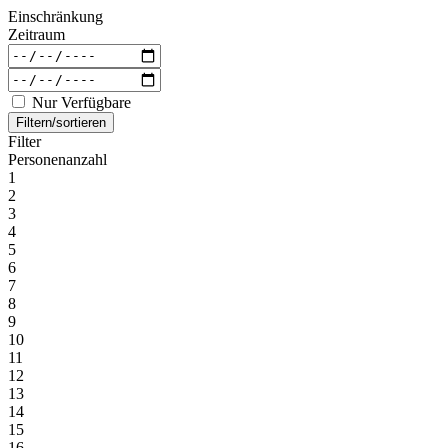
Einschränkung
Zeitraum
Nur Verfügbare
Filtern/sortieren
Filter
Personenanzahl
1
2
3
4
5
6
7
8
9
10
11
12
13
14
15
16